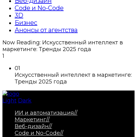
Веб-дизайн
Code и No-Code
3D
Бизнес
Анонсы от агентства
Now Reading:
Искусственный интеллект в
маркетинге: Тренды 2025 года
1
01
Искусственный интеллект в маркетинге:
Тренды 2025 года
Light
Dark
ИИ и автоматизация
//
Маркетинг
//
Веб-дизайн
//
Code и No-Code
//