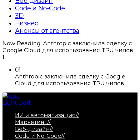
Веб-дизайн
Code и No-Code
3D
Бизнес
Анонсы от агентства
Now Reading:
Anthropic заключила сделку с
Google Cloud для использования TPU чипов
1
01
Anthropic заключила сделку с Google
Cloud для использования TPU чипов
Light
Dark
ИИ и автоматизация
//
Маркетинг
//
Веб-дизайн
//
Code и No-Code
//