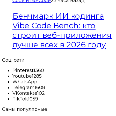
Code и No-Code
23 часа назад
Бенчмарк ИИ кодинга
Vibe Code Bench: кто
строит веб-приложения
лучше всех в 2026 году
Соц. сети
Pinterest
1360
Youtube
1285
WhatsApp
Telegram
1608
VKontakte
102
TikTok
1059
Самы популярные