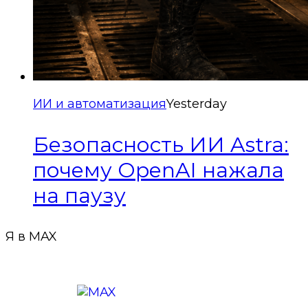
ИИ и автоматизация
Yesterday
Безопасность ИИ Astra:
почему OpenAI нажала
на паузу
Я в MAX
Подписаться в MAX