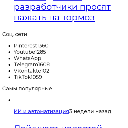
разработчики просят
нажать на тормоз
Соц. сети
Pinterest
1360
Youtube
1285
WhatsApp
Telegram
1608
VKontakte
102
TikTok
1059
Самы популярные
ИИ и автоматизация
3 недели назад