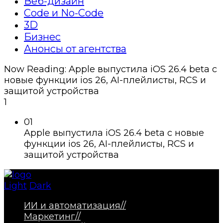
Веб-дизайн
Code и No-Code
3D
Бизнес
Анонсы от агентства
Now Reading:
Apple выпустила iOS 26.4 beta с
новые функции ios 26, AI-плейлисты, RCS и
защитой устройства
1
01
Apple выпустила iOS 26.4 beta с новые
функции ios 26, AI-плейлисты, RCS и
защитой устройства
Light
Dark
ИИ и автоматизация
//
Маркетинг
//