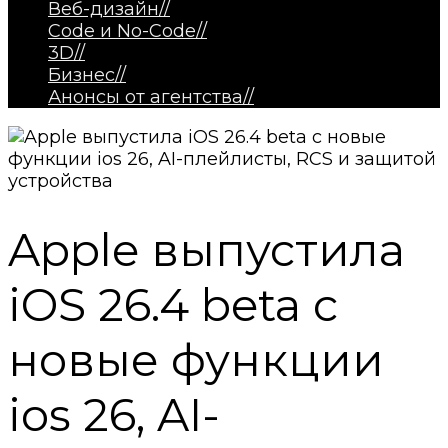
Веб-дизайн
//
Code и No-Code
//
3D
//
Бизнес
//
Анонсы от агентства
//
Apple выпустила
iOS 26.4 beta с
новые функции
ios 26, AI-