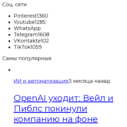
Соц. сети
Pinterest
1360
Youtube
1285
WhatsApp
Telegram
1608
VKontakte
102
TikTok
1059
Самы популярные
ИИ и автоматизация
3 месяца назад
OpenAI уходит: Вейл и
Пиблс покинули
компанию на фоне