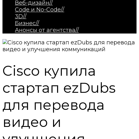
Веб-дизайн
//
Code и No-Code
//
3D
//
Бизнес
//
Анонсы от агентства
//
Cisco купила
стартап ezDubs
для перевода
видео и
улучшения