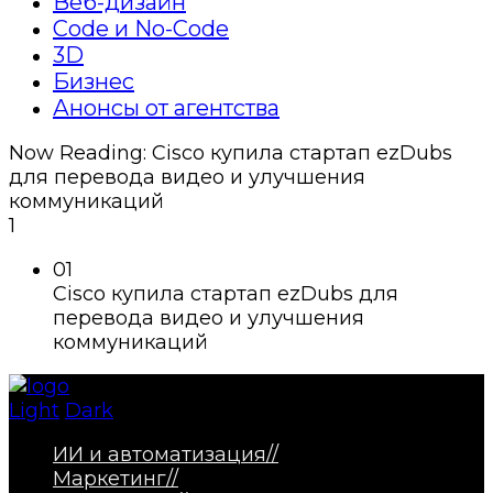
Веб-дизайн
Code и No-Code
3D
Бизнес
Анонсы от агентства
Now Reading:
Cisco купила стартап ezDubs
для перевода видео и улучшения
коммуникаций
1
01
Cisco купила стартап ezDubs для
перевода видео и улучшения
коммуникаций
Light
Dark
ИИ и автоматизация
//
Маркетинг
//