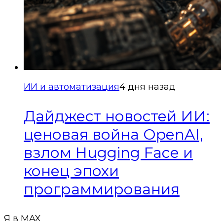
ИИ и автоматизация
4 дня назад
Дайджест новостей ИИ:
ценовая война OpenAI,
взлом Hugging Face и
конец эпохи
программирования
Я в MAX