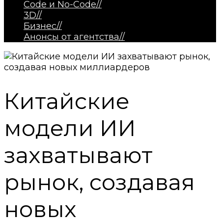
Code и No-Code
//
3D
//
Бизнес
//
Анонсы от агентства
//
Китайские
модели ИИ
захватывают
рынок, создавая
новых