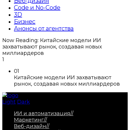
Веб-дизайн
Code и No-Code
3D
Бизнес
Анонсы от агентства
Now Reading:
Китайские модели ИИ
захватывают рынок, создавая новых
миллиардеров
1
01
Китайские модели ИИ захватывают
рынок, создавая новых миллиардеров
Light
Dark
ИИ и автоматизация
//
Маркетинг
//
Веб-дизайн
//