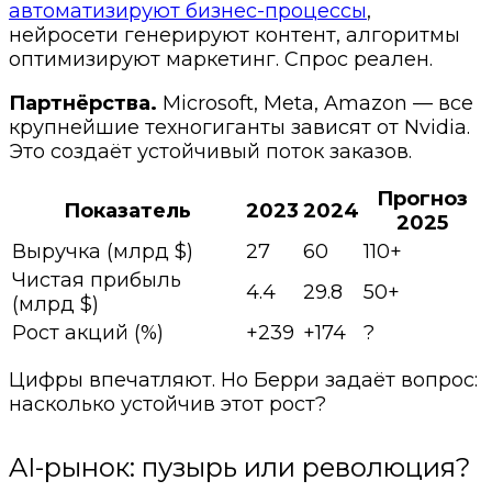
автоматизируют бизнес-процессы
,
нейросети генерируют контент, алгоритмы
оптимизируют маркетинг. Спрос реален.
Партнёрства.
Microsoft, Meta, Amazon — все
крупнейшие техногиганты зависят от Nvidia.
Это создаёт устойчивый поток заказов.
Прогноз
Показатель
2023
2024
2025
Выручка (млрд $)
27
60
110+
Чистая прибыль
4.4
29.8
50+
(млрд $)
Рост акций (%)
+239
+174
?
Цифры впечатляют. Но Берри задаёт вопрос:
насколько устойчив этот рост?
AI-рынок: пузырь или революция?