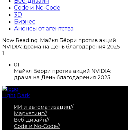
Веб-дизайн
Code и No-Code
3D
Бизнес
Анонсы от агентства
Now Reading:
Майкл Бёрри против акций
NVIDIA: драма на День благодарения 2025
1
01
Майкл Бёрри против акций NVIDIA:
драма на День благодарения 2025
Light
Dark
ИИ и автоматизация
//
Маркетинг
//
Веб-дизайн
//
Code и No-Code
//