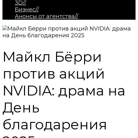
3D
//
Бизнес
//
Анонсы от агентства
//
Майкл Бёрри
против акций
NVIDIA: драма на
День
благодарения