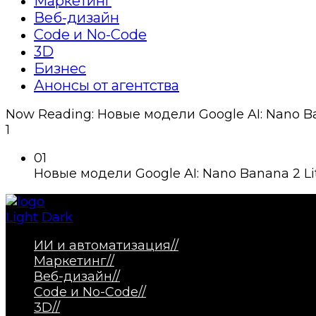
Маркетинг
Веб-дизайн
Code и No-Code
3D
Бизнес
Анонсы от агентства
Now Reading:
Новые модели Google AI: Nano B
1
01
Новые модели Google AI: Nano Banana 2 L
Light
Dark
ИИ и автоматизация
//
Маркетинг
//
Веб-дизайн
//
Code и No-Code
//
3D
//