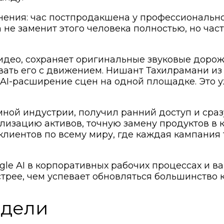
внения: час постпродакшена у профессионально
sh не заменит этого человека полностью, но ча
идео, сохраняет оригинальные звуковые дорож
вать его с движением. Нишант Тахилрамани из
I-расширение сцен на одной площадке. Это у
ной индустрии, получил ранний доступ и сраз
лизацию активов, точную замену продуктов в 
лиентов по всему миру, где каждая кампания 
le AI в корпоративных рабочих процессах и в
стрее, чем успевает обновляться большинство 
одели