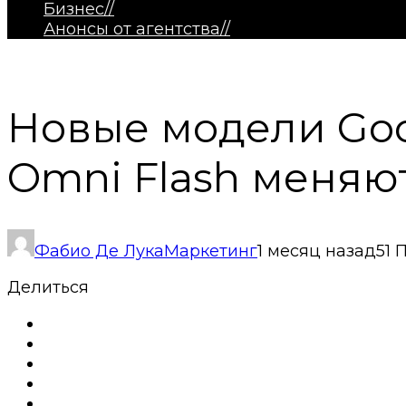
Бизнес
//
Анонсы от агентства
//
Новые модели Goog
Omni Flash меняю
Фабио Де Лука
Маркетинг
1 месяц назад
51 
Делиться