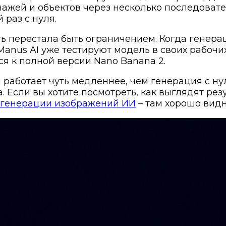
ажей и объектов через несколько последовате
раз с нуля.
рость перестала быть ограничением. Когда гене
 Manus AI уже тестируют модель в своих рабочи
я к полной версии Nano Banana 2.
работает чуть медленнее, чем генерация с нуля
. Если вы хотите посмотреть, как выглядят ре
 генерации изображений ИИ
– там хорошо видн