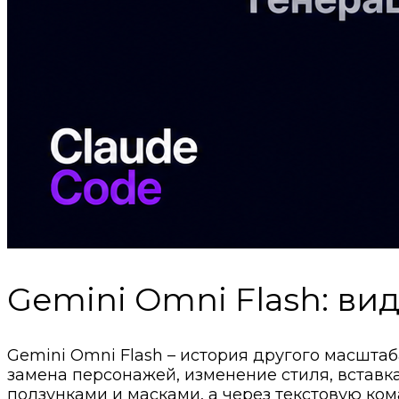
Gemini Omni Flash: ви
Gemini Omni Flash – история другого масшта
замена персонажей, изменение стиля, вставка
ползунками и масками, а через текстовую ком