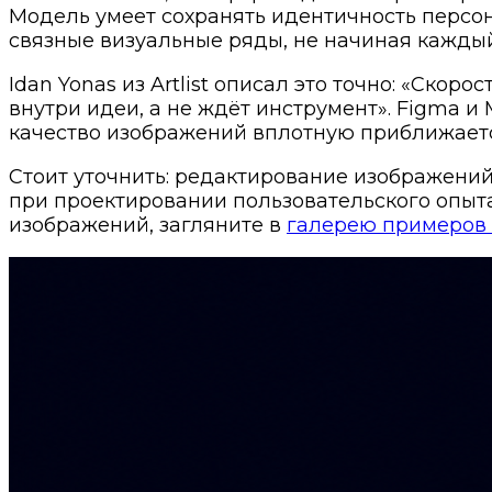
Модель умеет сохранять идентичность персон
связные визуальные ряды, не начиная каждый 
Idan Yonas из Artlist описал это точно: «Ско
внутри идеи, а не ждёт инструмент». Figma и
качество изображений вплотную приближаетс
Стоит уточнить: редактирование изображений 
при проектировании пользовательского опыта
изображений, загляните в
галерею примеров