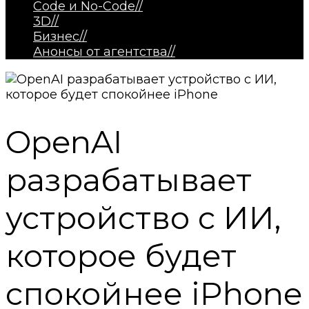
Code и No-Code
//
3D
//
Бизнес
//
Анонсы от агентства
//
OpenAI
разрабатывает
устройство с ИИ,
которое будет
спокойнее iPhone