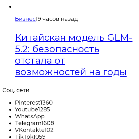
Бизнес
19 часов назад
Китайская модель GLM-
5.2: безопасность
отстала от
возможностей на годы
Соц. сети
Pinterest
1360
Youtube
1285
WhatsApp
Telegram
1608
VKontakte
102
TikTok
1059