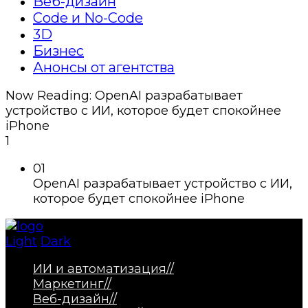
Веб-дизайн
Code и No-Code
3D
Бизнес
Анонсы от агентства
Now Reading:
OpenAI разрабатывает
устройство с ИИ, которое будет спокойнее
iPhone
1
01
OpenAI разрабатывает устройство с ИИ,
которое будет спокойнее iPhone
Light
Dark
ИИ и автоматизация
//
Маркетинг
//
Веб-дизайн
//