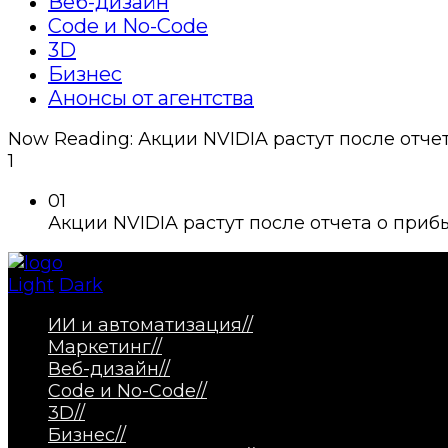
Веб-дизайн
Code и No-Code
3D
Бизнес
Анонсы от агентства
Now Reading:
Акции NVIDIA растут после отче
1
01
Акции NVIDIA растут после отчета о приб
Light
Dark
ИИ и автоматизация
//
Маркетинг
//
Веб-дизайн
//
Code и No-Code
//
3D
//
Бизнес
//