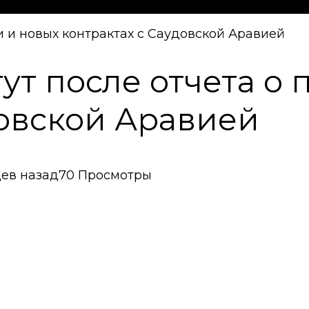
ут после отчета о
довской Аравией
цев назад
70 Просмотры