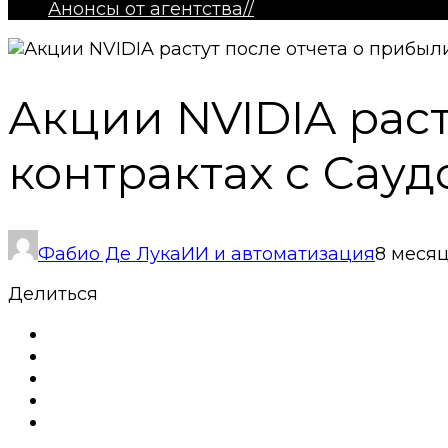
Анонсы от агентства
//
Акции NVIDIA раст
контрактах с Сау
Фабио Де Лука
ИИ и автоматизация
8 меся
Делиться