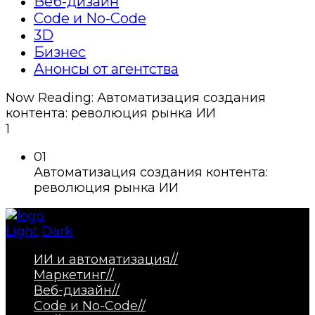
Веб-дизайн
Code и No-Code
3D
Бизнес
Анонсы от агентства
Now Reading:
Автоматизация создания
контента: революция рынка ИИ
1
01
Автоматизация создания контента:
революция рынка ИИ
Light
Dark
ИИ и автоматизация
//
Маркетинг
//
Веб-дизайн
//
Code и No-Code
//