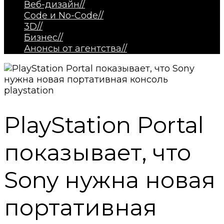
Веб-дизайн
//
Code и No-Code
//
3D
//
Бизнес
//
Анонсы от агентства
//
PlayStation Portal
показывает, что
Sony нужна новая
портативная