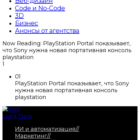
Веб-дизайн
Code и No-Code
3D
Бизнес
Анонсы от агентства
Now Reading:
PlayStation Portal показывает,
что Sony нужна новая портативная консоль
playstation
1
01
PlayStation Portal показывает, что Sony
нужна новая портативная консоль
playstation
Light
Dark
ИИ и автоматизация
//
Маркетинг
//